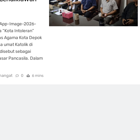
sApp-Image-2026-
 “Kota Intoleran”
as Agama Kota Depok
 umat Katolik di
 disebut sebagai
dasar Pancasila. Dalam
mangat
0
6 mins