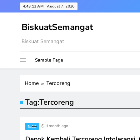
Skip
4:43:13 AM
August 7, 2026
to
content
BiskuatSemangat
Biskuat Semangat
Sample Page
Home
Tercoreng
Tag:
Tercoreng
1 month ago
BLOG
Depok Kembali Tercoreng Intoleransi,