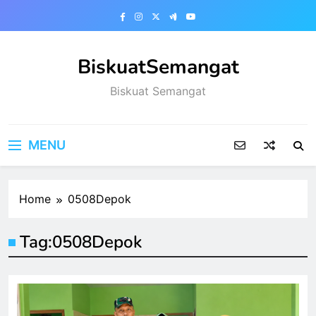
Skip
to
content
BiskuatSemangat
Biskuat Semangat
MENU
Home
0508Depok
Tag:
0508Depok