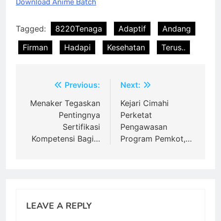
Download Anime Batch
Tagged:
8220Tenaga
Adaptif
Andang
Firman
Hadapi
Kesehatan
Terus..
Post
Previous:
Next:
navigation
Menaker Tegaskan
Kejari Cimahi
Pentingnya
Perketat
Sertifikasi
Pengawasan
Kompetensi Bagi…
Program Pemkot,…
LEAVE A REPLY