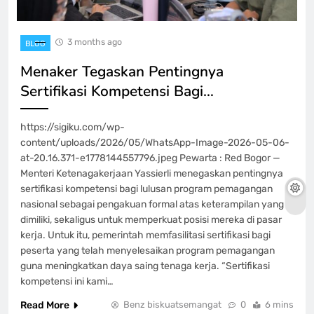
3 months ago
BLOG
Menaker Tegaskan Pentingnya
Sertifikasi Kompetensi Bagi…
https://sigiku.com/wp-
content/uploads/2026/05/WhatsApp-Image-2026-05-06-
at-20.16.371-e1778144557796.jpeg Pewarta : Red Bogor —
Menteri Ketenagakerjaan Yassierli menegaskan pentingnya
sertifikasi kompetensi bagi lulusan program pemagangan
nasional sebagai pengakuan formal atas keterampilan yang
dimiliki, sekaligus untuk memperkuat posisi mereka di pasar
kerja. Untuk itu, pemerintah memfasilitasi sertifikasi bagi
peserta yang telah menyelesaikan program pemagangan
guna meningkatkan daya saing tenaga kerja. “Sertifikasi
kompetensi ini kami…
Read More
Benz biskuatsemangat
0
6 mins