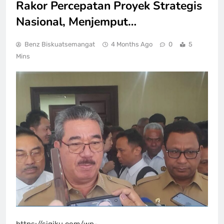
Rakor Percepatan Proyek Strategis
Nasional, Menjemput…
Benz Biskuatsemangat
4 Months Ago
0
5
Mins
https://sigiku.com/wp-