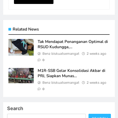
Related News
Tak Mendapat Penanganan Optimal di
RSUD Kudungga,…
Benz biskuatsemangat
2 weeks ago
0
M1R-SSB Gelar Konsolidasi Akbar di
PRJ, Siapkan Munas…
Benz biskuatsemangat
2 weeks ago
0
Search