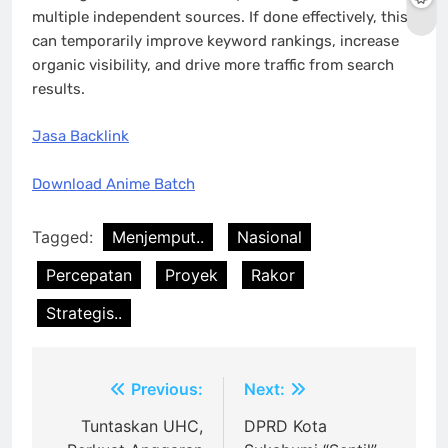
multiple independent sources. If done effectively, this
can temporarily improve keyword rankings, increase
organic visibility, and drive more traffic from search
results.
Jasa Backlink
Download Anime Batch
Tagged:
Menjemput..
Nasional
Percepatan
Proyek
Rakor
Strategis..
Post
Previous:
Next:
navigation
Tuntaskan UHC,
DPRD Kota