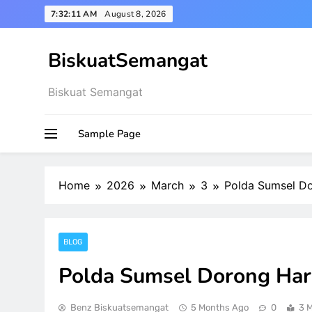
Skip
7:32:12 AM
August 8, 2026
to
content
BiskuatSemangat
Biskuat Semangat
Sample Page
Home
2026
March
3
Polda Sumsel Do
BLOG
Polda Sumsel Dorong Har
Benz Biskuatsemangat
5 Months Ago
0
3 