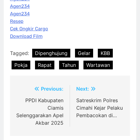
Agen234
Agen234
Resep
Cek Ongkir Cargo
Download Film
Tagged:
Dipenghujung
Gelar
KBB
Pokja
Rapat
Tahun
Wartawan
Post
Previous:
Next:
navigation
PPDI Kabupaten
Satreskrim Polres
Ciamis
Cimahi Kejar Pelaku
Selenggarakan Apel
Pembacokan di…
Akbar 2025