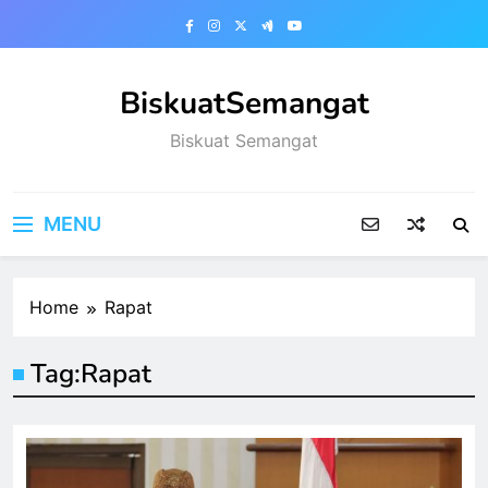
Skip
to
content
BiskuatSemangat
Biskuat Semangat
MENU
Home
Rapat
Tag:
Rapat