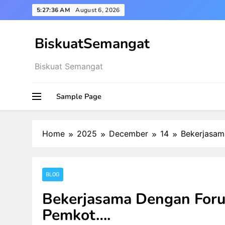
Skip
5:27:37 AM
August 6, 2026
to
content
BiskuatSemangat
Biskuat Semangat
Sample Page
Home
2025
December
14
Bekerjasam
BLOG
Bekerjasama Dengan For
Pemkot….