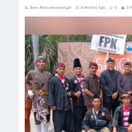
Benz Biskuatsemangat
8 Months Ago
0
3 