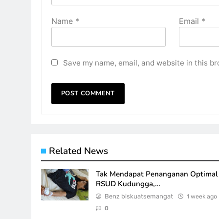
Name
*
Email
*
Save my name, email, and website in this br
Related News
Tak Mendapat Penanganan Optimal 
RSUD Kudungga,…
Benz biskuatsemangat
1 week ago
0