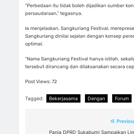
“Perbedaan itu tidak boleh dijadikan sumber kon
persaudaraan,” tegasnya.
Ia menjelaskan, Sangkuriang Festival, merepresen
Sangkuriang dinilai sejalan dengan konsep pe
optimal.
“Nama Sangkuriang Festival hanya istilah, sekali
tersebut dirancang dan dilaksanakan secara cepa
Post Views:
72
Tagged:
Bekerjasama
Dengan
Forum
Post
Previou
navigation
Panja DPRD Sukabumi Sampaikan Li