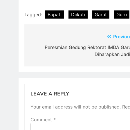
Tagged:
Bupati
Diikuti
Garut
Guru
Post
Previou
navigation
Peresmian Gedung Rektorat IMDA Garu
Diharapkan Jad
LEAVE A REPLY
Your email address will not be published.
Req
Comment
*