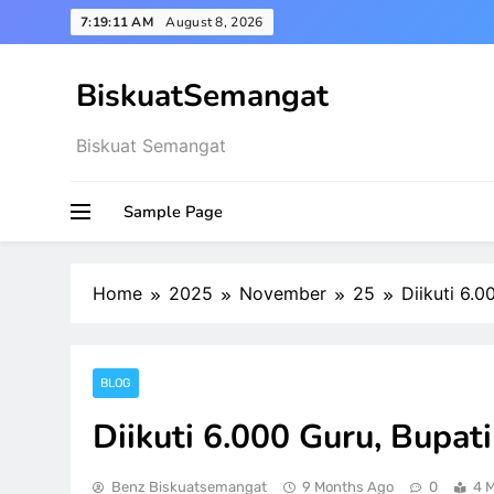
Skip
7:19:12 AM
August 8, 2026
to
content
BiskuatSemangat
Biskuat Semangat
Sample Page
Home
2025
November
25
Diikuti 6.
BLOG
Diikuti 6.000 Guru, Bupat
Benz Biskuatsemangat
9 Months Ago
0
4 