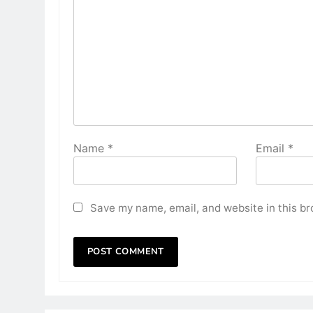
Name
*
Email
*
Save my name, email, and website in this br