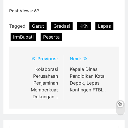
Post Views:
69
Tagged:
Garut
Gradasi
KKN
Lepas
lrmBupati
Peserta
Post
Previous:
Next:
navigation
Kolaborasi
Kepala Dinas
Perusahaan
Pendidikan Kota
Penjaminan
Depok, Lepas
Memperkuat
Kontingen FTBI…
Dukungan…