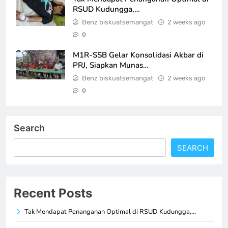
RSUD Kudungga,…
Benz biskuatsemangat
2 weeks ago
0
M1R-SSB Gelar Konsolidasi Akbar di
PRJ, Siapkan Munas…
Benz biskuatsemangat
2 weeks ago
0
Search
SEARCH
Recent Posts
Tak Mendapat Penanganan Optimal di RSUD Kudungga,…