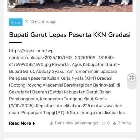
10 months ago
BLOG
‎Bupati Garut Lepas Peserta KKN Gradasi
https://sigiku.com/wp-
content/uploads/2025/10/IMG_20251009_131830-
e1759990821690.jpg Pewarta : Agus Kabupaten Garut –
Bupati Garut, Abdusy Syakur Amin, memimpin upacara
Pelepasan peserta Kuliah Kerja Nyata (KKN) Gradasi
(Gotong-royong Akademisi Bersinergi dan Berinovasi) di
Sekretariat Daerah (Setda) Kabupaten Garut, Jalan
Pembangunan, Kecamatan Tarogong Kidul, Kamis
(9/10/2025). Kegiatan ini melibatkan 225 mahasiswa dari
enam Perguruan Tinggi (PT) di Garut yang akan disebar ke…
Read More
Benz biskuatsemangat
0
3 mins