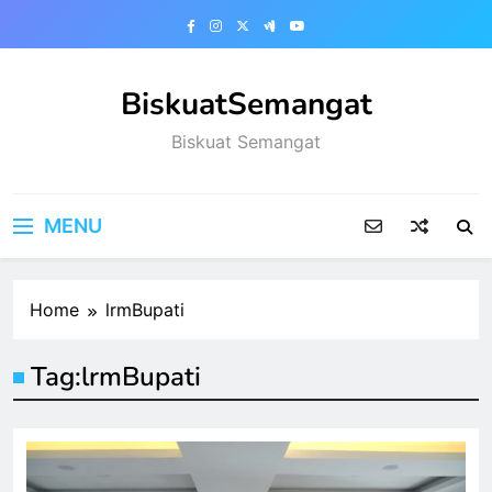
Skip
to
content
BiskuatSemangat
Biskuat Semangat
MENU
Home
lrmBupati
Tag:
lrmBupati