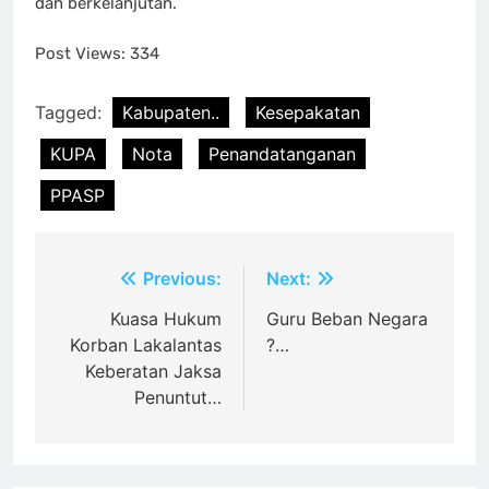
dan berkelanjutan.
Post Views:
334
Tagged:
Kabupaten..
Kesepakatan
KUPA
Nota
Penandatanganan
PPASP
Post
Previous:
Next:
navigation
Kuasa Hukum
Guru Beban Negara
Korban Lakalantas
?…
Keberatan Jaksa
Penuntut…