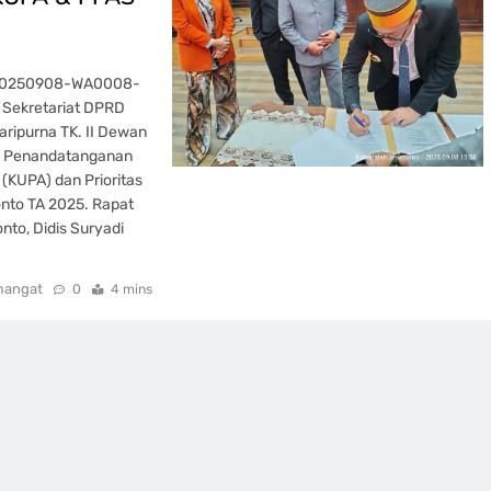
G-20250908-WA0008-
 Sekretariat DPRD
ripurna TK. II Dewan
g Penandatanganan
KUPA) dan Prioritas
nto TA 2025. Rapat
nto, Didis Suryadi
mangat
0
4 mins