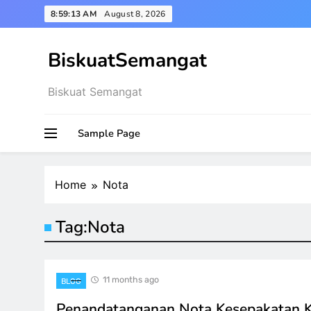
Skip
8:59:14 AM
August 8, 2026
to
content
BiskuatSemangat
Biskuat Semangat
Sample Page
Home
Nota
Tag:
Nota
11 months ago
BLOG
Penandatanganan Nota Kesepakatan 