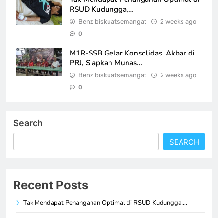
RSUD Kudungga,…
Benz biskuatsemangat
2 weeks ago
0
M1R-SSB Gelar Konsolidasi Akbar di
PRJ, Siapkan Munas…
Benz biskuatsemangat
2 weeks ago
0
Search
SEARCH
Recent Posts
Tak Mendapat Penanganan Optimal di RSUD Kudungga,…