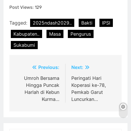
Post Views:
129
Tagged:
2025ndash2029..
Bakti
IPSI
Kabupaten..
Masa
Pengurus
Sukabumi
Post
Previous:
Next:
navigation
Umroh Bersama
Peringati Hari
Hingga Puncak
Koperasi ke-78,
Harlah di Kebun
Pemkab Garut
Kurma…
Luncurkan…