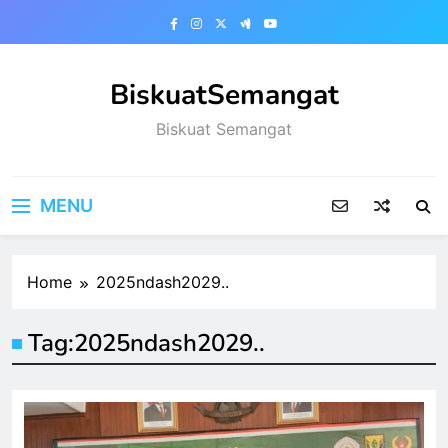
Skip
to
content
BiskuatSemangat
Biskuat Semangat
MENU
Home
2025ndash2029..
Tag:
2025ndash2029..