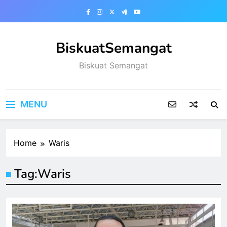
Skip
to
content
BiskuatSemangat
Biskuat Semangat
MENU
Home
Waris
Tag:
Waris