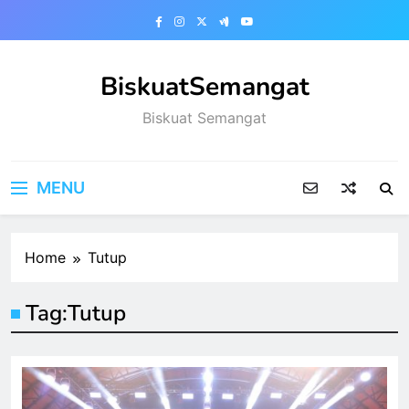
Skip
to
content
BiskuatSemangat
Biskuat Semangat
MENU
Home
Tutup
Tag:
Tutup