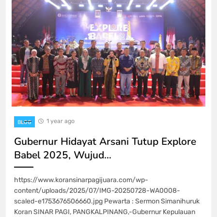
1 year ago
BLOG
Gubernur Hidayat Arsani Tutup Explore
Babel 2025, Wujud…
https://www.koransinarpagijuara.com/wp-
content/uploads/2025/07/IMG-20250728-WA0008-
scaled-e1753676506660.jpg Pewarta : Sermon Simanihuruk
Koran SINAR PAGI, PANGKALPINANG,-Gubernur Kepulauan