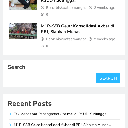
RSUD Kudungga,…
Benz biskuatsemangat
2 weeks ago
0
M1R-SSB Gelar Konsolidasi Akbar di
PRJ, Siapkan Munas…
Benz biskuatsemangat
2 weeks ago
0
Search
SEARCH
Recent Posts
Tak Mendapat Penanganan Optimal di RSUD Kudungga,…
M1R-SSB Gelar Konsolidasi Akbar di PRJ, Siapkan Munas…