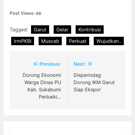
Post Views:
66
Tagged:
Garut
Gelar
Kontribusi
lrmPKBI
Muscab
Perkuat
Wujudkan..
Post
Previous:
Next:
navigation
Dorong Ekonomi
‎Disperindag
Warga Dinas PU
Dorong IKM Garut
Kab. Sukabumi
Siap Ekspor
Perbaiki…