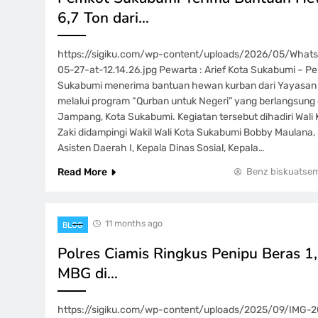
6,7 Ton dari…
https://sigiku.com/wp-content/uploads/2026/05/Wha
05-27-at-12.14.26.jpg Pewarta : Arief Kota Sukabumi – P
Sukabumi menerima bantuan hewan kurban dari Yayasan
melalui program “Qurban untuk Negeri” yang berlangsung
Jampang, Kota Sukabumi. Kegiatan tersebut dihadiri Wal
Zaki didampingi Wakil Wali Kota Sukabumi Bobby Maulana,
Asisten Daerah I, Kepala Dinas Sosial, Kepala…
Read More
Benz biskuatse
11 months ago
BLOG
Polres Ciamis Ringkus Penipu Beras 
MBG di…
https://sigiku.com/wp-content/uploads/2025/09/IMG