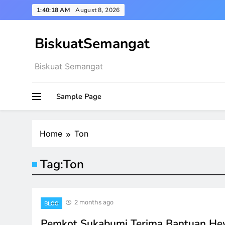
Skip
1:40:19 AM
August 8, 2026
to
content
BiskuatSemangat
Biskuat Semangat
Sample Page
Home
Ton
Tag:
Ton
2 months ago
BLOG
Pemkot Sukabumi Terima Bantuan He