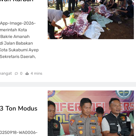
tsApp-Image-2026-
emerintah Kota
 Bakrie Amanah
 di Jalan Babakan
i Kota Sukabumi Ayep
 Sekretaris Daerah,
mangat
0
4 mins
1,3 Ton Modus
-20250918-WA0006-