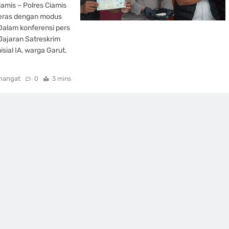
amis – Polres Ciamis
beras dengan modus
alam konferensi pers
 Jajaran Satreskrim
ial IA, warga Garut.
mangat
0
3 mins