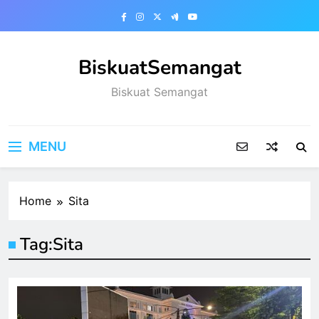
Skip
to
content
BiskuatSemangat
Biskuat Semangat
MENU
Home
Sita
Tag:
Sita