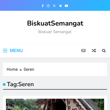
Skip
to
content
BiskuatSemangat
Biskuat Semangat
MENU
Home
Seren
Tag:
Seren