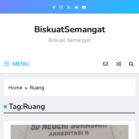
Skip
to
content
BiskuatSemangat
Biskuat Semangat
MENU
Home
Ruang
Tag:
Ruang