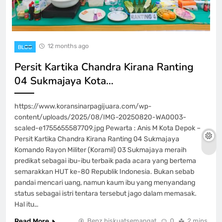
12 months ago
BLOG
Persit Kartika Chandra Kirana Ranting
04 Sukmajaya Kota…
https://www.koransinarpagijuara.com/wp-
content/uploads/2025/08/IMG-20250820-WA0003-
scaled-e1755655587709.jpg Pewarta : Anis M Kota Depok –
Persit Kartika Chandra Kirana Ranting 04 Sukmajaya
Komando Rayon Militer (Koramil) 03 Sukmajaya meraih
predikat sebagai ibu-ibu terbaik pada acara yang bertema
semarakkan HUT ke-80 Republik Indonesia. Bukan sebab
pandai mencari uang, namun kaum ibu yang menyandang
status sebagai istri tentara tersebut jago dalam memasak.
Hal itu…
Read More
Benz biskuatsemangat
0
2 mins