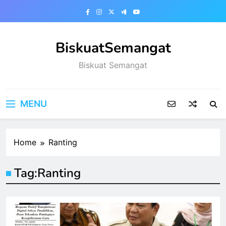
Skip
to
content
BiskuatSemangat
Biskuat Semangat
MENU
Home
Ranting
Tag:
Ranting