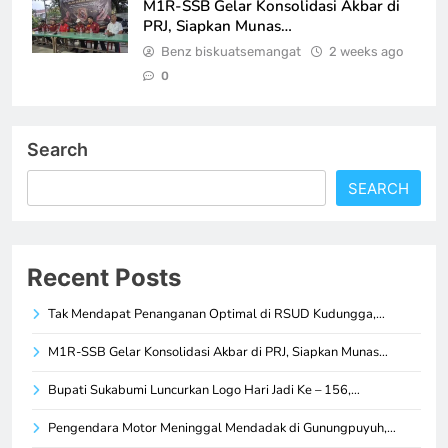
M1R-SSB Gelar Konsolidasi Akbar di
PRJ, Siapkan Munas…
Benz biskuatsemangat
2 weeks ago
0
Search
SEARCH
Recent Posts
Tak Mendapat Penanganan Optimal di RSUD Kudungga,…
M1R-SSB Gelar Konsolidasi Akbar di PRJ, Siapkan Munas…
Bupati Sukabumi Luncurkan Logo Hari Jadi Ke – 156,…
Pengendara Motor Meninggal Mendadak di Gunungpuyuh,…