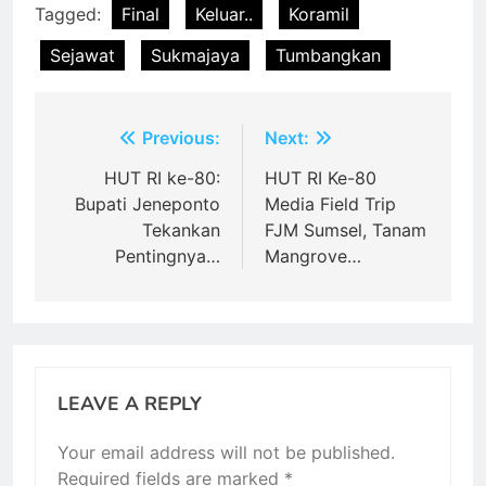
Tagged:
Final
Keluar..
Koramil
Sejawat
Sukmajaya
Tumbangkan
Post
Previous:
Next:
navigation
HUT RI ke-80:
HUT RI Ke-80
Bupati Jeneponto
Media Field Trip
Tekankan
FJM Sumsel, Tanam
Pentingnya…
Mangrove…
LEAVE A REPLY
Your email address will not be published.
Required fields are marked
*