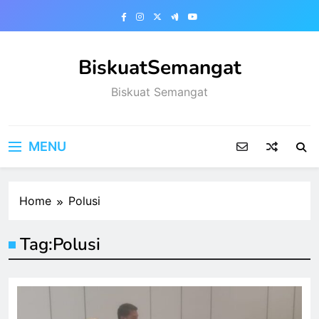
Skip
to
content
BiskuatSemangat
Biskuat Semangat
MENU
Home
Polusi
Tag:
Polusi