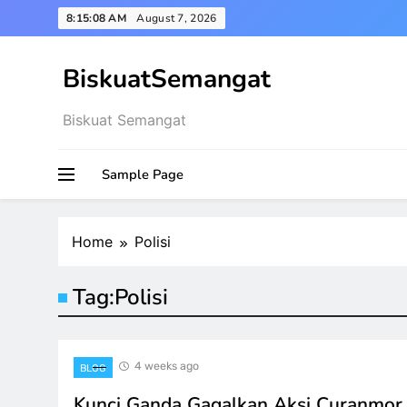
Skip
8:15:09 AM
August 7, 2026
to
content
BiskuatSemangat
Biskuat Semangat
Sample Page
Home
Polisi
Tag:
Polisi
4 weeks ago
BLOG
Kunci Ganda Gagalkan Aksi Curanmor 