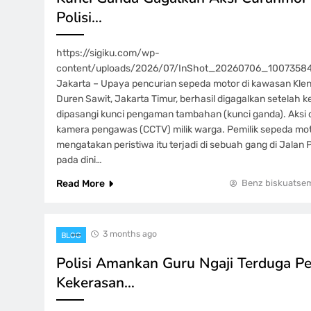
Polisi…
https://sigiku.com/wp-
content/uploads/2026/07/InShot_20260706_100735840
Jakarta – Upaya pencurian sepeda motor di kawasan Kle
Duren Sawit, Jakarta Timur, berhasil digagalkan setelah 
dipasangi kunci pengaman tambahan (kunci ganda). Aksi 
kamera pengawas (CCTV) milik warga. Pemilik sepeda motor
mengatakan peristiwa itu terjadi di sebuah gang di Jalan P
pada dini…
Read More
Benz biskuatse
3 months ago
BLOG
Polisi Amankan Guru Ngaji Terduga P
Kekerasan…