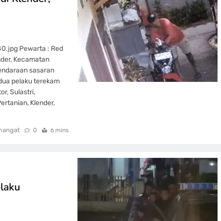
.jpg Pewarta : Red
nder, Kecamatan
kendaraan sasaran
dua pelaku terekam
, Sulastri,
ertanian, Klender,
mangat
0
6 mins
elaku