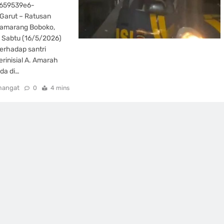
1659539e6-
Garut – Ratusan
Samarang Boboko,
 Sabtu (16/5/2026)
erhadap santri
rinisial A. Amarah
da di…
mangat
0
4 mins