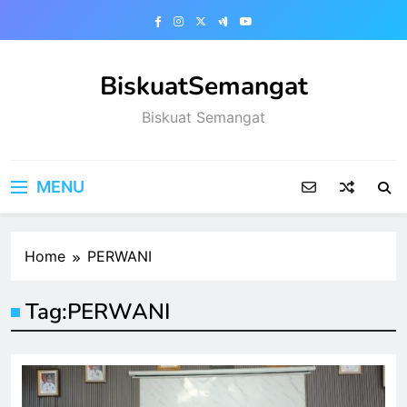
Skip
to
content
BiskuatSemangat
Biskuat Semangat
MENU
Home
PERWANI
Tag:
PERWANI