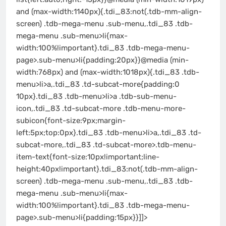
and (max-width:1140px){.tdi_83:not(.tdb-mm-align-
screen) .tdb-mega-menu .sub-menu,.tdi_83 .tdb-
mega-menu .sub-menu>li{max-
width:100%!important}.tdi_83 .tdb-mega-menu-
page>.sub-menu>li{padding:20px}}@media (min-
width:768px) and (max-width:1018px){.tdi_83 .tdb-
menu>li>a,.tdi_83 .td-subcat-more{padding:0
10px}.tdi_83 .tdb-menu>li>a .tdb-sub-menu-
icon,.tdi_83 .td-subcat-more .tdb-menu-more-
subicon{font-size:9px;margin-
left:5px;top:0px}.tdi_83 .tdb-menu>li>a,.tdi_83 .td-
subcat-more,.tdi_83 .td-subcat-more>.tdb-menu-
item-text{font-size:10px!important;line-
height:40px!important}.tdi_83:not(.tdb-mm-align-
screen) .tdb-mega-menu .sub-menu,.tdi_83 .tdb-
mega-menu .sub-menu>li{max-
width:100%!important}.tdi_83 .tdb-mega-menu-
page>.sub-menu>li{padding:15px}}]]>