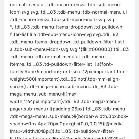
normal-menu ul .tdb-menu-item>a .tdb-sub-menu-
icon-svg svg,.tdi_83 .tdb-menu .tdb-normal-menu ul
.tdb-menu-item>a .tdb-sub-menu-icon-svg svg
*,.tdi_83 .tdb-menu-items-dropdown .td-pulldown-
filter-list li a .tdb-sub-menu-icon-svg svg,.tdi_83
.tdb-menu-items-dropdown .td-pulldown-filter-list li
a .tdb-sub-menu-icon-svg svg *{fill:#000000}.tdi_83
.tdb-menu .tdb-normal-menu ul .tdb-menu-
item>a,.tdi_83 .td-pulldown-filter-list li a{font-
family:Rubik!important;font-size:12px!important;font-
weight:500!important}.tdi_83:not(.tdb-mm-align-
screen) .tdb-mega-menu .sub-menu,.tdi_83 .tdb-
mega-menu .sub-menu>li{max-
width:1164px!important}.tdi_83 .tdb-mega-menu-
page>.sub-menu>li{padding:25px}.tdi_83 .tdb-menu
.tdb-mega-menu .sub-menu>li{border-width:0px;box-
shadow:0px 4px 20px 0px rgba(0,0,0,0.15)}@media
(max-width:1018px){.tdi_83 .td-pulldown-filter-
list{left:auto;right:-15px}}@media (min-width:1019px)