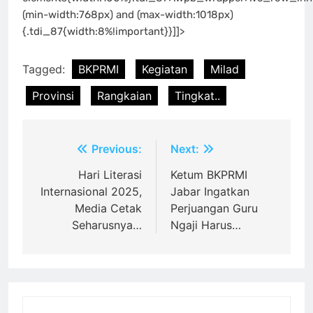
(min-width:768px) and (max-width:1018px)
{.tdi_87{width:8%!important}}]]>
Tagged:
BKPRMI
Kegiatan
Milad
Provinsi
Rangkaian
Tingkat..
Post
Previous:
Next:
navigation
Hari Literasi
Ketum BKPRMI
Internasional 2025,
Jabar Ingatkan
Media Cetak
Perjuangan Guru
Seharusnya…
Ngaji Harus…