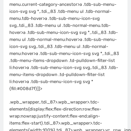
menu.current-category-ancestor>a .tdb-sub-menu-
icon-svg svg *,.tdi_83 .tdb-menu ul .tdb-normal-
menu.tdb-hover>a .tdb-sub-menu-icon-svg
svg,.tdi_83 .tdb-menu ul .tdb-normal-menu.tdb-
hover>a .tdb-sub-menu-icon-svg svg *,.tdi_83 .tdb-
menu ul .tdb-normal-menu:hover>a .tdb-sub-menu-
icon-svg svg,.tdi_83 .tdb-menu ul .tdb-normal-
menu:hover>a .tdb-sub-menu-icon-svg svg *,.tdi_83
.tdb-menu-items-dropdown .td-pulldown-filter-list
li:hover>a .tdb-sub-menu-icon-svg svg,.tdi_83 .tdb-
menu-items-dropdown .td-pulldown-filter-list
li:hover>a .tdb-sub-menu-icon-svg svg *
{fill:#008d7f}]]>
.wpb_wrapper,.tdi_87>.wpb_wrapper>.tdc-
elements{display:flex;flex-direction:row;flex-
wrap:nowrap;justify-content:flex-end;align-
items:flex-start}.tdi_87>.wpb_wrapper>.tdc-
elements{width:100%}.tdi_87>.wpb_wrapper>.vc_row_inne