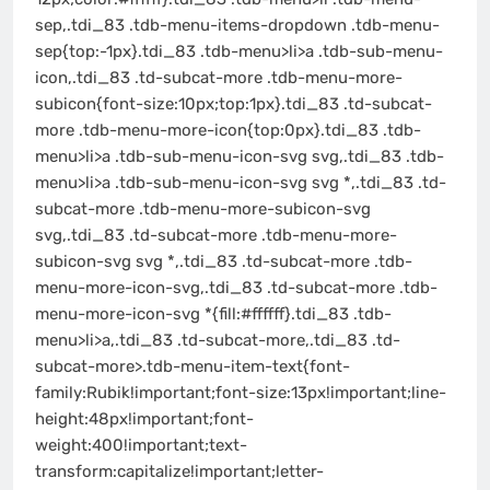
sep,.tdi_83 .tdb-menu-items-dropdown .tdb-menu-
sep{top:-1px}.tdi_83 .tdb-menu>li>a .tdb-sub-menu-
icon,.tdi_83 .td-subcat-more .tdb-menu-more-
subicon{font-size:10px;top:1px}.tdi_83 .td-subcat-
more .tdb-menu-more-icon{top:0px}.tdi_83 .tdb-
menu>li>a .tdb-sub-menu-icon-svg svg,.tdi_83 .tdb-
menu>li>a .tdb-sub-menu-icon-svg svg *,.tdi_83 .td-
subcat-more .tdb-menu-more-subicon-svg
svg,.tdi_83 .td-subcat-more .tdb-menu-more-
subicon-svg svg *,.tdi_83 .td-subcat-more .tdb-
menu-more-icon-svg,.tdi_83 .td-subcat-more .tdb-
menu-more-icon-svg *{fill:#ffffff}.tdi_83 .tdb-
menu>li>a,.tdi_83 .td-subcat-more,.tdi_83 .td-
subcat-more>.tdb-menu-item-text{font-
family:Rubik!important;font-size:13px!important;line-
height:48px!important;font-
weight:400!important;text-
transform:capitalize!important;letter-