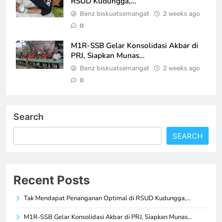
RSUD Kudungga,…
Benz biskuatsemangat
2 weeks ago
0
M1R-SSB Gelar Konsolidasi Akbar di
PRJ, Siapkan Munas…
Benz biskuatsemangat
2 weeks ago
0
Search
SEARCH
Recent Posts
Tak Mendapat Penanganan Optimal di RSUD Kudungga,…
M1R-SSB Gelar Konsolidasi Akbar di PRJ, Siapkan Munas…