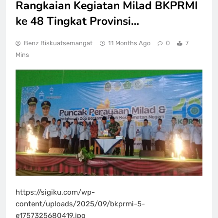
Rangkaian Kegiatan Milad BKPRMI
ke 48 Tingkat Provinsi…
Benz Biskuatsemangat
11 Months Ago
0
7
Mins
https://sigiku.com/wp-
content/uploads/2025/09/bkprmi-5-
e1757325680419.jpg