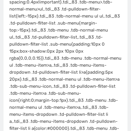
spacing:0.4px!important}.tdi_83 .tdb-menu>.tdb-
normal-menu>ul,.tdi_83 .td-pulldown-filter-
list{left:-15px}.tdi_83 .tdb-normal-menu ul ul,.tdi_83
.td-pulldown-filter-list .sub-menu{margin-
top:-15px}.tdi_83 .tdb-menu .tdb-normal-menu
ul,.tdi_83 .td-pulldown-filter-list,.tdi_83 .td-
pulldown-filter-list .sub-menu{padding:10px 0
15px;box-shadow:0px 2px 10px 0px
rgba(0,0,0,0.15)}.tdi_83 .tdb-menu .tdb-normal-menu
ul .tdb-menu-item>a,.tdi_83 .tdb-menu-items-
dropdown .td-pulldown-filter-list li>a{padding:5px
20px}.tdi_83 .tdb-normal-menu ul .tdb-menu-item>a
.tdb-sub-menu-icon,.tdi_83 .td-pulldown-filter-list
.tdb-menu-item>a .tdb-sub-menu-
icon{right:0;margin-top:1px}.tdi_83 .tdb-menu .tdb-
normal-menu ul .tdb-menu-item>a,.tdi_83 .tdb-
menu-items-dropdown .td-pulldown-filter-list li
a,.tdi_83 .tdb-menu-items-dropdown .td-pulldown-
filter-list li a{color:#000000}.tdi_83 .tdb-menu .tdb-