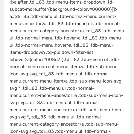
li>a:after,.tdi_83 .tdb-menu-items-dropdown .td-
subcat-more:after{background-color:#000000}]]>
a,.tdi_83 .tdb-menu ul .tdb-normal-menu.current-
menu-ancestor>a,.tdi_83 .tdb-menu ul .tdb-normal-
menu.current-category-ancestor>a,.tdi_83 .tdb-menu
ul .tdb-normal-menu.tdb-hover>a,.tdi_83 .tdb-menu
ul .tdb-normal-menu:hover>a,.tdi_83 .tdb-menu-
items-dropdown .td-pulldown-filter-list
li:hover>a{color:#008d7f}.tdi_83 .tdb-menu ul .tdb-
normal-menu.current-menu-item>a .tdb-sub-menu-
icon-svg svg,.tdi_83 .tdb-menu ul .tdb-normal-
menu.current-menu-item>a .tdb-sub-menu-icon-svg
svg *,.tdi_83 .tdb-menu ul .tdb-normal-
menu.current-menu-ancestor>a .tdb-sub-menu-icon-
svg svg,.tdi_83 .tdb-menu ul .tdb-normal-
menu.current-menu-ancestor>a .tdb-sub-menu-icon-
svg svg *,.tdi_83 .tdb-menu ul .tdb-normal-
menu.current-category-ancestor>a .tdb-sub-menu-
icon-svg svg,.tdi_83 .tdb-menu ul .tdb-normal-