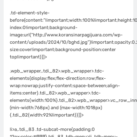
.td-element-style-
before{content:”!important;width:100%!important;height:10
index:0!important;background-
image:url(“http://www.koransinarpagijuara.com/wp-
content/uploads/2024/10/bghd.jpg”)!important;opacity:0
size:cover!important;background-position:center
top!important}]]>
.wpb_wrapper,.tdi_82>.wpb_wrapper>.tdc-
elements{display:flex;flex-direction:row;flex-
wrap:nowrap;justify-content:space-between;align-
items:center}.tdi_82>.wpb_wrapper>.tdc-
elements{width:100%}.tdi_82>.wpb_wrapper>.vc_row_inne
(min-width:768px) and (max-width:1018px)
{.tdi_82{width:92%!important}}]]>
li>a,.tdi_83 .td-subcat-more{padding:0
12px;color:#ffffff}.tdi_83 .tdb-menu>li .tdb-menu-