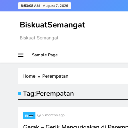
Skip
8:53:08 AM
August 7, 2026
to
content
BiskuatSemangat
Biskuat Semangat
Sample Page
Home
Perempatan
Tag:
Perempatan
2 months ago
BLOG
Gerak – Gerik Mencurigakan di Perem