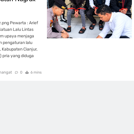
png Pewarta : Arief
Satuan Lalu Lintas
lam upaya menjaga
 pengaturan lalu
, Kabupaten Cianjur,
 pria yang diduga
mangat
0
6 mins