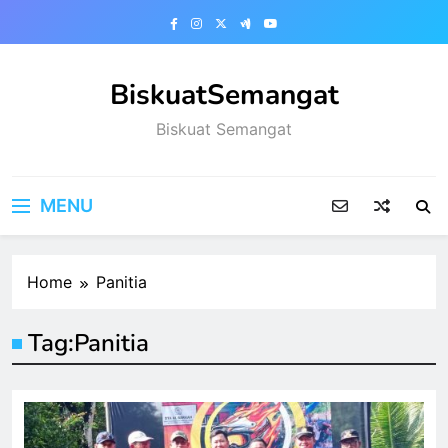
Skip
to
content
BiskuatSemangat
Biskuat Semangat
MENU
Home
Panitia
Tag:
Panitia