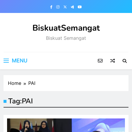
Skip
to
content
BiskuatSemangat
Biskuat Semangat
MENU
Home
PAI
Tag:
PAI