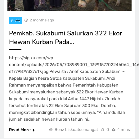
2 months ago
BLOG
Pemkab. Sukabumi Salurkan 322 Ekor
Hewan Kurban Pada…
https://sigiku.com/wp-
content/uploads/2026/05/708939001_1399157702246064_14
e1779879327617.jpg Pewarta : Arief Kabupaten Sukabumi –
Kepala Bagian Kesra Setda Kabupaten Sukabumi, Andi
Rahman menyampaikan bahwa Pemerintah Kabupaten
Sukabumi menyalurkan sebanyak 322 Ekor Hewan Kurban
kepada masyarakat pada Idul Adha 1447 Hijriah. Jumlah
tersebut terdiri atas 22 Ekor Sapi dan 300 Ekor Domba,
meningkat dibandingkan tahun sebelumnya. “Alhamdulillah,
jumlah sedekah hewan kurban tahun ini…
Read More
Benz biskuatsemangat
0
4 mins