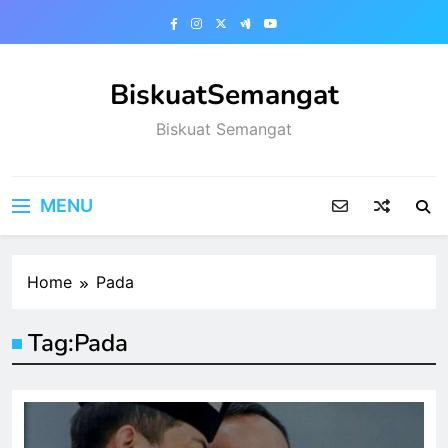
Skip
to
content
BiskuatSemangat
Biskuat Semangat
MENU
Home
Pada
Tag:
Pada