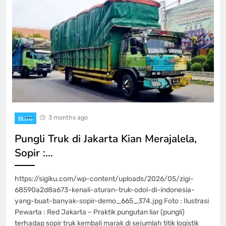
3 months ago
BLOG
Pungli Truk di Jakarta Kian Merajalela,
Sopir :…
https://sigiku.com/wp-content/uploads/2026/05/zigi-
68590a2d8a673-kenali-aturan-truk-odol-di-indonesia-
yang-buat-banyak-sopir-demo_665_374.jpg Foto : Ilustrasi
Pewarta : Red Jakarta – Praktik pungutan liar (pungli)
terhadap sopir truk kembali marak di sejumlah titik logistik