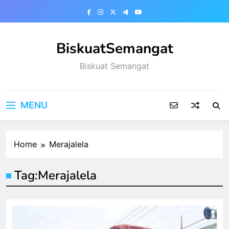
Skip
to
content
BiskuatSemangat
Biskuat Semangat
MENU
Home
Merajalela
Tag:
Merajalela