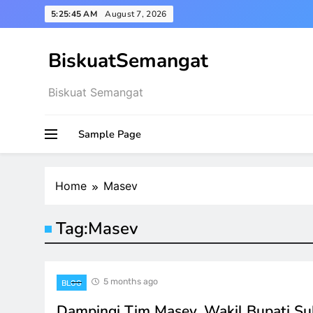
Skip
5:25:45 AM
August 7, 2026
to
content
BiskuatSemangat
Biskuat Semangat
Sample Page
Home
Masev
Tag:
Masev
5 months ago
BLOG
Dampingi Tim Masev, Wakil Bupati Su