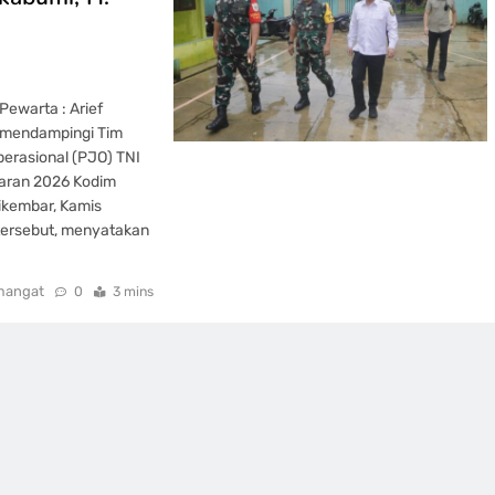
warta : Arief
s mendampingi Tim
rasional (PJO) TNI
aran 2026 Kodim
ikembar, Kamis
 tersebut, menyatakan
mangat
0
3 mins