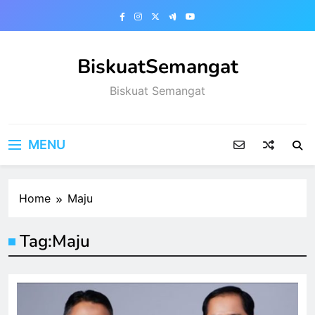
Skip
to
content
BiskuatSemangat
Biskuat Semangat
MENU
Home
Maju
Tag:
Maju