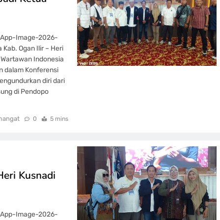
tsApp-Image-2026-
ab. Ogan Ilir – Heri
n Wartawan Indonesia
an dalam Konferensi
engundurkan diri dari
sung di Pendopo
mangat
0
5 mins
Heri Kusnadi
tsApp-Image-2026-