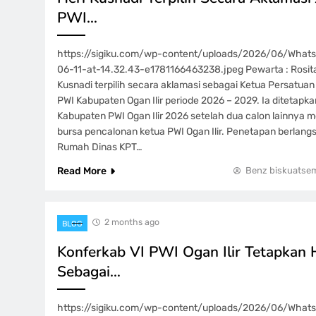
PWI…
https://sigiku.com/wp-content/uploads/2026/06/Wha
06-11-at-14.32.43-e1781166463238.jpeg Pewarta : Rosita K
Kusnadi terpilih secara aklamasi sebagai Ketua Persatua
PWI Kabupaten Ogan Ilir periode 2026 – 2029. Ia ditetapk
Kabupaten PWI Ogan Ilir 2026 setelah dua calon lainnya m
bursa pencalonan ketua PWI Ogan Ilir. Penetapan berlang
Rumah Dinas KPT…
Read More
Benz biskuatse
2 months ago
BLOG
Konferkab VI PWI Ogan Ilir Tetapkan 
Sebagai…
https://sigiku.com/wp-content/uploads/2026/06/Wha