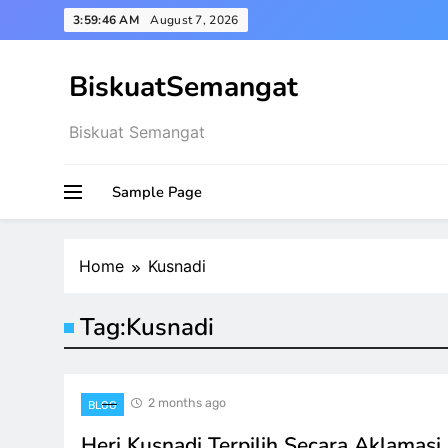
Skip
3:59:46 AM
August 7, 2026
to
content
BiskuatSemangat
Biskuat Semangat
Sample Page
Home
Kusnadi
Tag:
Kusnadi
2 months ago
BLOG
Heri Kusnadi Terpilih Secara Aklamasi 