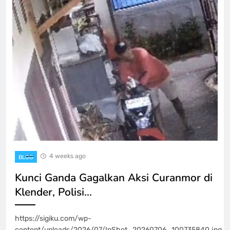
4 weeks ago
BLOG
Kunci Ganda Gagalkan Aksi Curanmor di
Klender, Polisi…
https://sigiku.com/wp-
content/uploads/2026/07/InShot_20260706_100735840.jpg