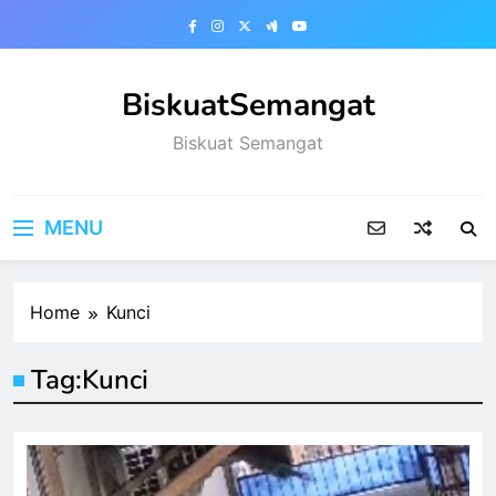
Skip
to
content
BiskuatSemangat
Biskuat Semangat
MENU
Home
Kunci
Tag:
Kunci