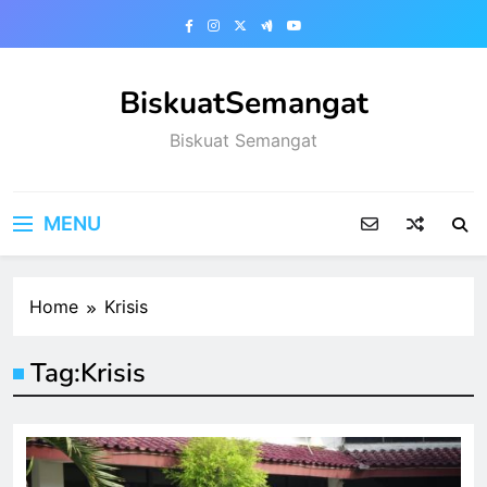
Skip
to
content
BiskuatSemangat
Biskuat Semangat
MENU
Home
Krisis
Tag:
Krisis