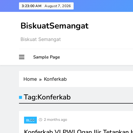
Skip
3:23:00 AM
August 7, 2026
to
content
BiskuatSemangat
Biskuat Semangat
Sample Page
Home
Konferkab
Tag:
Konferkab
2 months ago
BLOG
Konferkab VI PWI Ogan Ilir Tetapkan 