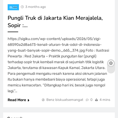
3 months ago
BLOG
Pungli Truk di Jakarta Kian Merajalela,
Sopir :…
https://sigiku.com/wp-content/uploads/2026/05/zigi-
68590a2d8a673-kenali-aturan-truk-odol-di-indonesia-
yang-buat-banyak-sopir-demo_665_374.jpg Foto : Ilustrasi
Pewarta : Red Jakarta – Praktik pungutan liar (pungli)
terhadap sopir truk kembali marak di sejumlah titik logistik
Jakarta, terutama di kawasan Kapuk Kamal, Jakarta Utara.
Para pengemudi mengaku resah karena aksi oknum jalanan
itu bukan hanya membebani biaya operasional, tetapi juga
memicu kemacetan. “Ditangkap hari ini, besok juga nongol
lagi,”…
Read More
Benz biskuatsemangat
0
4 mins