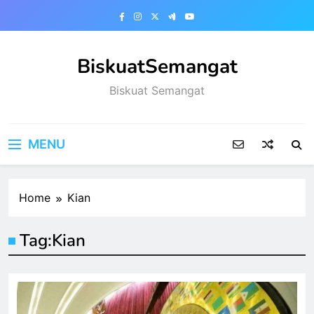
Skip
to
content
BiskuatSemangat
Biskuat Semangat
MENU
Home
Kian
Tag:
Kian