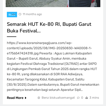
11 months ago
BLOG
‎Semarak HUT Ke-80 RI, Bupati Garut
Buka Festival…
https://www.koransinarpagijuara.com/wp-
content/uploads/2025/08/IMG-20250830-WA0008-1-
e1756547424318.jpg ‎Pewarta : Agus Lukman Kabupaten
Garut – Bupati Garut, Abdusy Syakur Amin, membuka
kegiatan Festival Olahraga Tradisional (OLTRAD) antar SKPD
di Lingkungan Pemkab Garut Tahun 2025 dalam rangka HUT
ke-80 RI, yang dilaksanakan di SOR RAA Adiwijaya,
Kecamatan Tarogong Kidul, Kabupaten Garut, Sabtu
(30/8/2025).‎‎Dalam sambutannya, Bupati Garut menekankan
pentingnya kesehatan bagi seluruh Aparatur Sipil…
Read More
Benz biskuatsemangat
0
3 mins