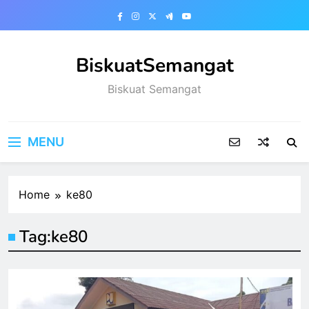
Skip
to
content
BiskuatSemangat
Biskuat Semangat
MENU
Home
ke80
Tag:
ke80