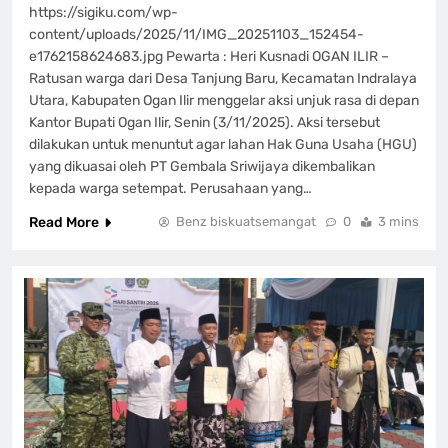
https://sigiku.com/wp-
content/uploads/2025/11/IMG_20251103_152454-
e1762158624683.jpg Pewarta : Heri Kusnadi OGAN ILIR –
Ratusan warga dari Desa Tanjung Baru, Kecamatan Indralaya
Utara, Kabupaten Ogan Ilir menggelar aksi unjuk rasa di depan
Kantor Bupati Ogan Ilir, Senin (3/11/2025). Aksi tersebut
dilakukan untuk menuntut agar lahan Hak Guna Usaha (HGU)
yang dikuasai oleh PT Gembala Sriwijaya dikembalikan
kepada warga setempat. Perusahaan yang…
Read More
Benz biskuatsemangat
0
3 mins