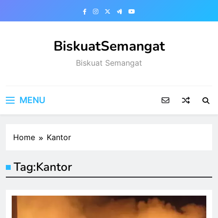
Skip
to
content
BiskuatSemangat
Biskuat Semangat
MENU
Home
Kantor
Tag:
Kantor