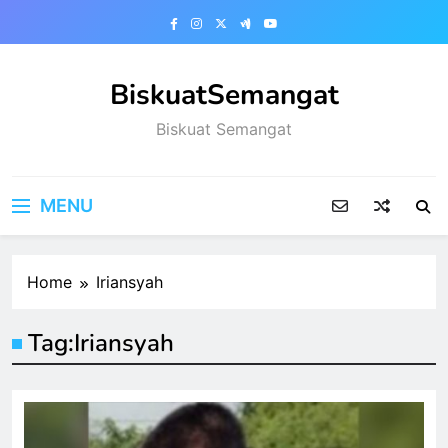
Skip
to
content
BiskuatSemangat
Biskuat Semangat
MENU
Home
Iriansyah
Tag:
Iriansyah