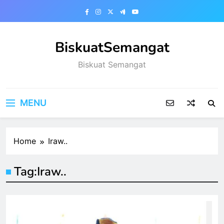
Skip
to
content
BiskuatSemangat
Biskuat Semangat
MENU
Home
Iraw..
Tag:
Iraw..