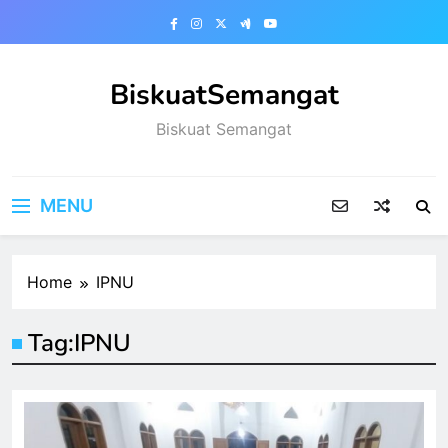
Skip
to
content
BiskuatSemangat
Biskuat Semangat
MENU
Home
IPNU
Tag:
IPNU