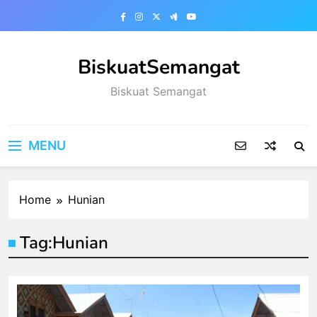
Skip
to
content
BiskuatSemangat
Biskuat Semangat
MENU
Home
Hunian
Tag:
Hunian