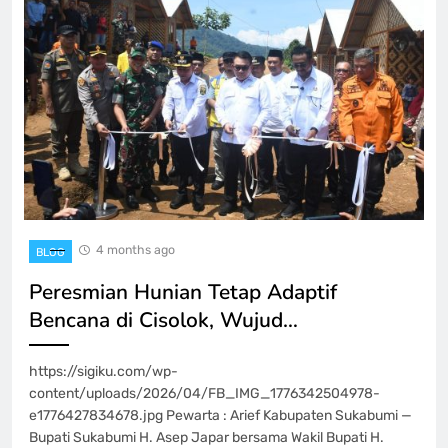
4 months ago
BLOG
Peresmian Hunian Tetap Adaptif
Bencana di Cisolok, Wujud…
https://sigiku.com/wp-
content/uploads/2026/04/FB_IMG_1776342504978-
e1776427834678.jpg Pewarta : Arief Kabupaten Sukabumi —
Bupati Sukabumi H. Asep Japar bersama Wakil Bupati H.