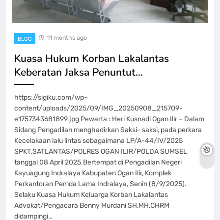
11 months ago
BLOG
Kuasa Hukum Korban Lakalantas
Keberatan Jaksa Penuntut…
https://sigiku.com/wp-
content/uploads/2025/09/IMG_20250908_215709-
e1757343681899.jpg Pewarta : Heri Kusnadi Ogan Ilir – Dalam
Sidang Pengadilan menghadirkan Saksi- saksi, pada perkara
Kecelakaan lalu lintas sebagaimana LP/A-44/IV/2025
SPKT.SATLANTAS/POLRES OGAN ILIR/POLDA SUMSEL
tanggal 08 April 2025.Bertempat di Pengadilan Negeri
Kayuagung Indralaya Kabupaten Ogan Ilir, Komplek
Perkantoran Pemda Lama Indralaya, Senin (8/9/2025).
Selaku Kuasa Hukum Keluarga Korban Lakalantas
Advokat/Pengacara Benny Murdani SH,MH,CHRM
didampingi…