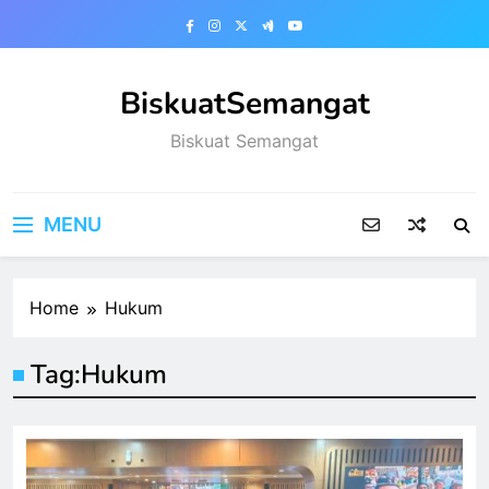
Skip
to
content
BiskuatSemangat
Biskuat Semangat
MENU
Home
Hukum
Tag:
Hukum