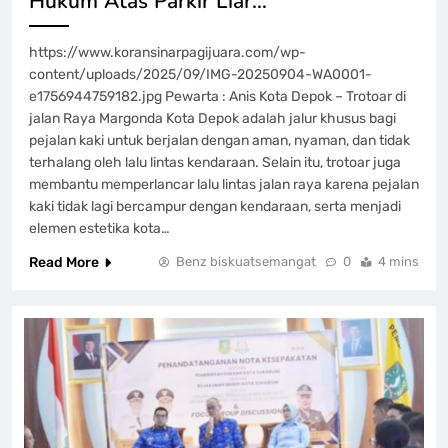
Hukum Atas Parkir Liar…
https://www.koransinarpagijuara.com/wp-
content/uploads/2025/09/IMG-20250904-WA0001-
e1756944759182.jpg Pewarta : Anis Kota Depok – Trotoar di
jalan Raya Margonda Kota Depok adalah jalur khusus bagi
pejalan kaki untuk berjalan dengan aman, nyaman, dan tidak
terhalang oleh lalu lintas kendaraan. Selain itu, trotoar juga
membantu memperlancar lalu lintas jalan raya karena pejalan
kaki tidak lagi bercampur dengan kendaraan, serta menjadi
elemen estetika kota…
Read More
Benz biskuatsemangat
0
4 mins