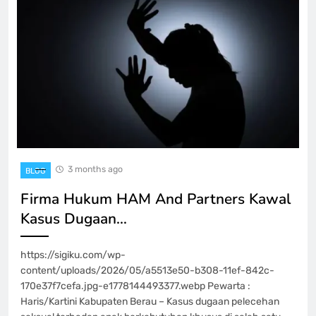
3 months ago
BLOG
Firma Hukum HAM And Partners Kawal
Kasus Dugaan…
https://sigiku.com/wp-
content/uploads/2026/05/a5513e50-b308-11ef-842c-
170e37f7cefa.jpg-e1778144493377.webp Pewarta :
Haris/Kartini Kabupaten Berau – Kasus dugaan pelecehan