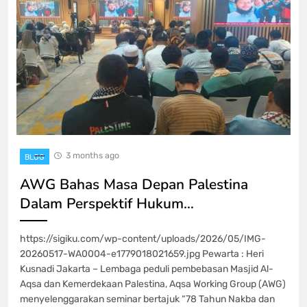
3 months ago
BLOG
AWG Bahas Masa Depan Palestina
Dalam Perspektif Hukum…
https://sigiku.com/wp-content/uploads/2026/05/IMG-
20260517-WA0004-e1779018021659.jpg Pewarta : Heri
Kusnadi Jakarta – Lembaga peduli pembebasan Masjid Al-
Aqsa dan Kemerdekaan Palestina, Aqsa Working Group (AWG)
menyelenggarakan seminar bertajuk “78 Tahun Nakba dan