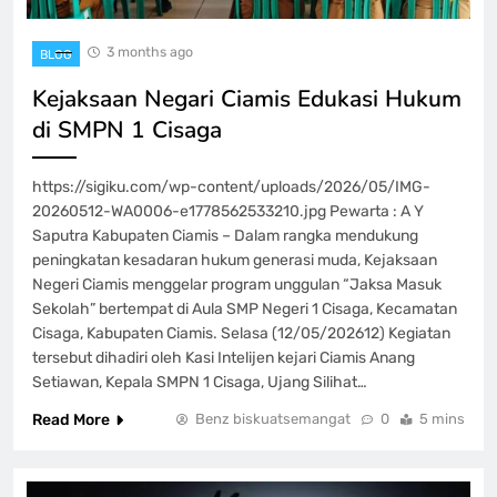
3 months ago
BLOG
Kejaksaan Negari Ciamis Edukasi Hukum
di SMPN 1 Cisaga
https://sigiku.com/wp-content/uploads/2026/05/IMG-
20260512-WA0006-e1778562533210.jpg Pewarta : A Y
Saputra Kabupaten Ciamis – Dalam rangka mendukung
peningkatan kesadaran hukum generasi muda, Kejaksaan
Negeri Ciamis menggelar program unggulan “Jaksa Masuk
Sekolah” bertempat di Aula SMP Negeri 1 Cisaga, Kecamatan
Cisaga, Kabupaten Ciamis. Selasa (12/05/202612) Kegiatan
tersebut dihadiri oleh Kasi Intelijen kejari Ciamis Anang
Setiawan, Kepala SMPN 1 Cisaga, Ujang Silihat…
Read More
Benz biskuatsemangat
0
5 mins