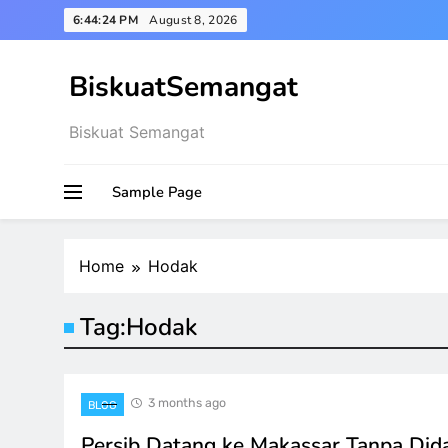
Skip
6:44:24 PM
August 8, 2026
to
content
BiskuatSemangat
Biskuat Semangat
Sample Page
Home
Hodak
Tag:
Hodak
3 months ago
BLOG
Persib Datang ke Makassar Tanpa Did