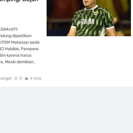
c564c611-
ndung dipastikan
pi PSM Makassar pada
J Habibie, Parepare,
tim karena harus
a. Meski demikian,
mangat
0
4 mins