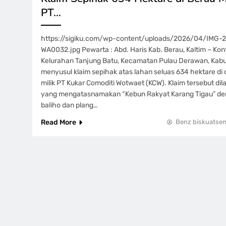
PT…
https://sigiku.com/wp-content/uploads/2026/04/IMG-
WA0032.jpg Pewarta : Abd. Haris Kab. Berau, Kaltim – Konf
Kelurahan Tanjung Batu, Kecamatan Pulau Derawan, Kabu
menyusul klaim sepihak atas lahan seluas 634 hektare di
milik PT Kukar Comoditi Wotwaet (KCW). Klaim tersebut di
yang mengatasnamakan “Kebun Rakyat Karang Tigau” 
baliho dan plang…
Read More
Benz biskuatse