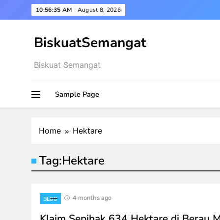
Skip
10:56:35 AM
August 8, 2026
to
content
BiskuatSemangat
Biskuat Semangat
Sample Page
Home
Hektare
Tag:
Hektare
4 months ago
BLOG
Klaim Sepihak 634 Hektare di Berau M