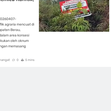
20260407-
lik agraria mencuat di
paten Berau,
 dalam area konsesi
lakukan oleh oknum
dengan memasang
mangat
0
5 mins